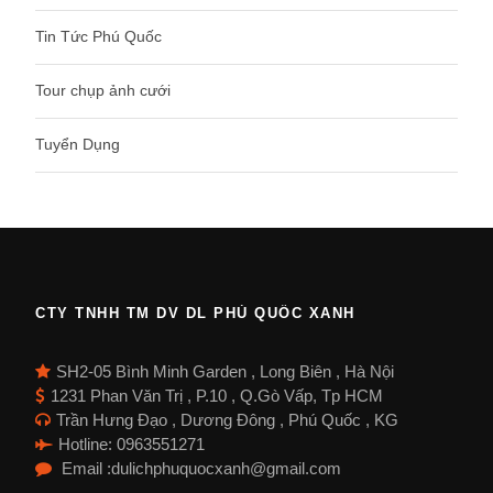
Tin Tức Phú Quốc
Tour chụp ảnh cưới
Tuyển Dụng
CTY TNHH TM DV DL PHÚ QUỐC XANH
SH2-05 Bình Minh Garden , Long Biên , Hà Nội
1231 Phan Văn Trị , P.10 , Q.Gò Vấp, Tp HCM
Trần Hưng Đạo , Dương Đông , Phú Quốc , KG
Hotline: 0963551271
Email :dulichphuquocxanh@gmail.com