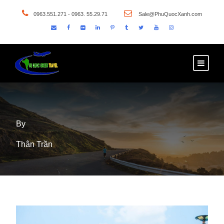
0963.551.271 - 0963. 55.29.71
Sale@PhuQuocXanh.com
By
Thân Trần