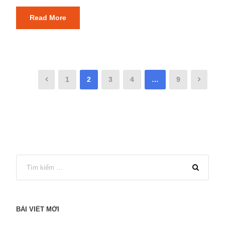
Read More
1
2
3
4
…
9
BÀI VIẾT MỚI