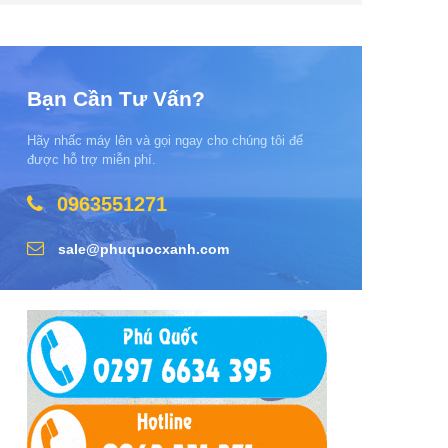
Bạn Cần Tư Vấn?
Hãy nhấc máy lên và gọi ngay cho chúng tôi để
được hỗ trợ miễn phí.
0963551271
sale@phuquocxanh.com