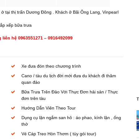
 ở tại thị trấn Dương Đông . Khách ở Bãi Ông Lang, Vinpearl
sắp xếp bữa trưa
g liên hệ 0963551271 – 0916492099
Xe đưa đón theo chương trình
Cano / tàu du lịch đời mới đưa du khách đi thăm
quan đảo
Bữa Trưa Trên Đảo Với Thực Đơn hải sản / Thực
đơn trên tàu
T
Hướng Dẫn Viên Theo Tour
Dụng cụ lặn ngắm san hô : áo phao, kính lặn , ống
thở
Vé Cáp Treo Hòn Thơm ( tùy gói tour)