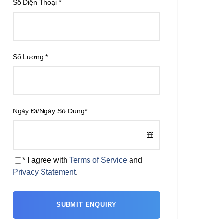
Số Điện Thoại
*
Số Lượng
*
Ngày Đi/Ngày Sử Dụng
*
* I agree with
Terms of Service
and
Privacy Statement
.