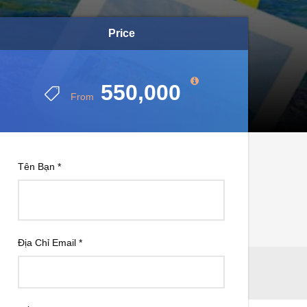
Price
550,000
From
Tên Bạn
*
Địa Chỉ Email
*