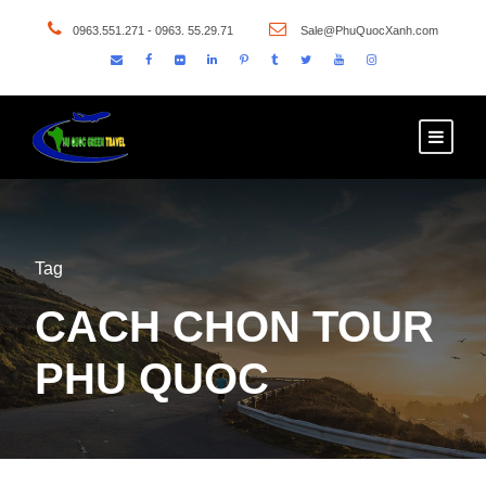
0963.551.271 - 0963. 55.29.71
Sale@PhuQuocXanh.com
Tag
CACH CHON TOUR
PHU QUOC