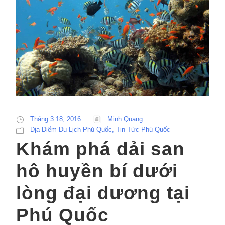
Tháng 3 18, 2016
Minh Quang
Địa Điểm Du Lịch Phú Quốc
,
Tin Tức Phú Quốc
Khám phá dải san
hô huyền bí dưới
lòng đại dương tại
Phú Quốc