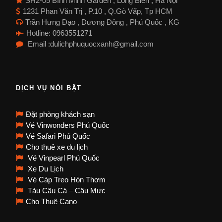
SH2-05 Bình Minh Garden , Long Biên , Hà Nội
1231 Phan Văn Trị , P.10 , Q.Gò Vấp, Tp HCM
Trần Hưng Đạo , Dương Đông , Phú Quốc , KG
Hotline: 0963551271
Email :dulichphuquocxanh@gmail.com
DỊCH VỤ NỔI BẬT
Đặt phòng khách sạn
Vé Vinwonders Phú Quốc
Vé Safari Phú Quốc
Cho thuê xe du lịch
Vé Vinpearl Phú Quốc
Xe Du Lịch
Vé Cáp Treo Hòn Thơm
Tàu Câu Cá – Câu Mực
Cho Thuê Cano