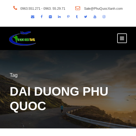
0963.551.271 - 0963. 55.29.71
Sale@PhuQuocXanh.com
Tag
DAI DUONG PHU
QUOC