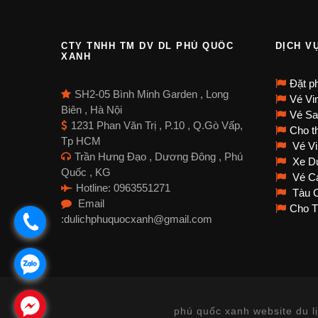
CTY TNHH TM DV DL PHÚ QUỐC
DỊCH V
XANH
Đặt p
SH2-05 Bình Minh Garden , Long
Vé Vi
Biên , Hà Nội
Vé Sa
1231 Phan Văn Trị , P.10 , Q.Gò Vấp,
Cho th
Tp HCM
Vé Vi
Trần Hưng Đạo , Dương Đông , Phú
Xe Du
Quốc , KG
Vé Cá
Hotline: 0963551271
Tàu C
Email
Cho T
:dulichphuquocxanh@gmail.com
.
.
.
phú quốc xanh website du lị