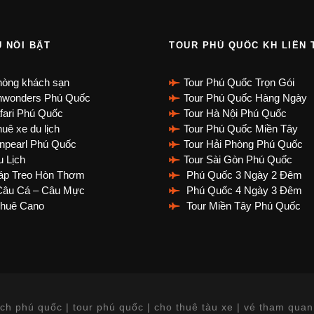
Ụ NỔI BẬT
TOUR PHÚ QUỐC KH LIÊN 
hòng khách sạn
Tour Phú Quốc Trọn Gói
nwonders Phú Quốc
Tour Phú Quốc Hàng Ngày
fari Phú Quốc
Tour Hà Nội Phú Quốc
uê xe du lịch
Tour Phú Quốc Miền Tây
npearl Phú Quốc
Tour Hải Phòng Phú Quốc
 Lịch
Tour Sài Gòn Phú Quốc
p Treo Hòn Thơm
Phú Quốc 3 Ngày 2 Đêm
âu Cá – Câu Mực
Phú Quốc 4 Ngày 3 Đêm
huê Cano
Tour Miền Tây Phú Quốc
ch phú quốc | tour phú quốc | cho thuê tàu xe | vé tham quan 