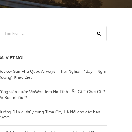
BÀI VIẾT MỚI
Review Sun Phu Quoc Airways – Trải Nghiệm “Bay – Nghỉ
Dưỡng” Khác Biệt
Công viên nước VinWonders Hà Tĩnh : Ăn Gì ? Chơi Gì ?
Vé Bao nhiêu ?
Hướng Dẫn đi thủy cung Time City Hà Nội cho các bạn
GATO