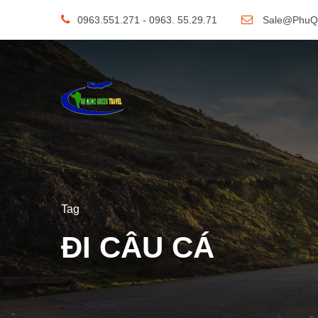
0963.551.271 - 0963. 55.29.71
Sale@PhuQ
Tag
ĐI CÂU CÁ