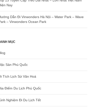
Top 13 Tuyến Cáp Treo Dài Nhất – Lớn Nhất Việt Nam
Hiện Nay
Hướng Dẫn Đi Vinwonders Hà Nội – Water Park – Wave
Park – Vinwonders Ocean Park
DANH MỤC
Blog
Đặc Sản Phú Quốc
Di Tích Lịch Sử Văn Hoá
Địa Điểm Du Lịch Phú Quốc
Kinh Nghiệm Đi Du Lịch Tết