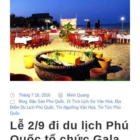
Tháng 7 16, 2016
Minh Quang
Blog
,
Đặc Sản Phú Quốc
,
Di Tích Lịch Sử Văn Hoá
,
Địa
Điểm Du Lịch Phú Quốc
,
Tín Ngưỡng Văn Hoá
,
Tin Tức Phú
Quốc
Lễ 2/9 đi du lịch Phú
Quốc tổ chức Gala