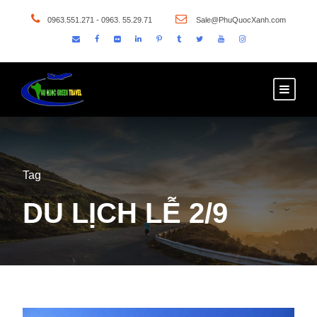
0963.551.271 - 0963. 55.29.71
Sale@PhuQuocXanh.com
Tag
DU LỊCH LỄ 2/9