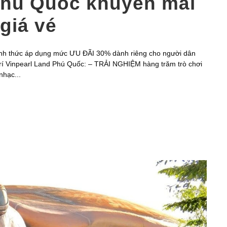
Phú Quốc khuyến mãi
giá vé
ính thức áp dụng mức ƯU ĐÃI 30% dành riêng cho người dân
i trí Vinpearl Land Phú Quốc: – TRẢI NGHIỆM hàng trăm trò chơi
hạc...