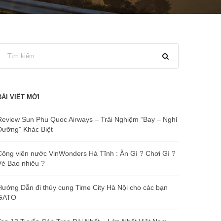
BÀI VIẾT MỚI
Review Sun Phu Quoc Airways – Trải Nghiệm “Bay – Nghỉ
Dưỡng” Khác Biệt
Công viên nước VinWonders Hà Tĩnh : Ăn Gì ? Chơi Gì ?
Vé Bao nhiêu ?
Hướng Dẫn đi thủy cung Time City Hà Nội cho các bạn
GATO