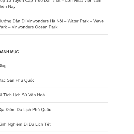
Top 13 Tuyến Cáp Treo Dài Nhất – Lớn Nhất Việt Nam
Hiện Nay
Hướng Dẫn Đi Vinwonders Hà Nội – Water Park – Wave
Park – Vinwonders Ocean Park
DANH MỤC
Blog
Đặc Sản Phú Quốc
Di Tích Lịch Sử Văn Hoá
Địa Điểm Du Lịch Phú Quốc
Kinh Nghiệm Đi Du Lịch Tết