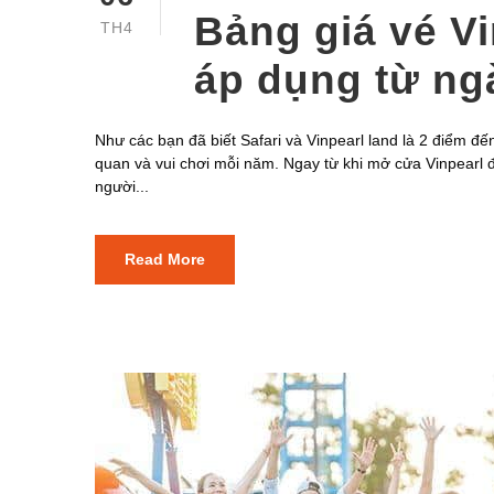
Bảng giá vé V
TH4
áp dụng từ ng
Như các bạn đã biết Safari và Vinpearl land là 2 điểm đ
quan và vui chơi mỗi năm. Ngay từ khi mở cửa Vinpearl đã
người...
Read More