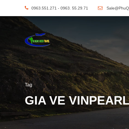
0963.551.271 - 0963. 55.29.71
Sale@PhuQ
Tag
GIA VE VINPEAR