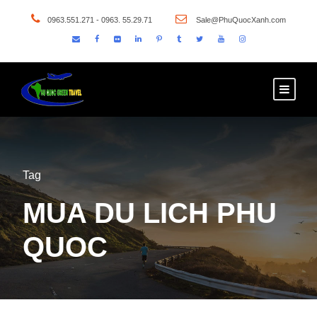
0963.551.271 - 0963. 55.29.71
Sale@PhuQuocXanh.com
Tag
MUA DU LICH PHU
QUOC