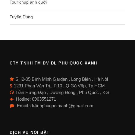
Tour chụp ảnh cưới
Tuyển Dụng
CTY TNHH TM DV DL PHÚ QUỐC XANH
SH2-05 Bình Minh Garden , Long Biên , Hà Nội
1231 Phan Văn Trị , P.10 , Q.Gò Vấp, Tp HCM
Trần Hưng Đạo , Dương Đông , Phú Quốc , KG
Hotline: 0963551271
Email :dulichphuquocxanh@gmail.com
DỊCH VỤ NỔI BẬT