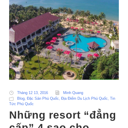
Tháng 12 13, 2016
Minh Quang
Blog
,
Đặc Sản Phú Quốc
,
Địa Điểm Du Lịch Phú Quốc
,
Tin
Tức Phú Quốc
Những resort “đẳng
cấp” 4 sao cho