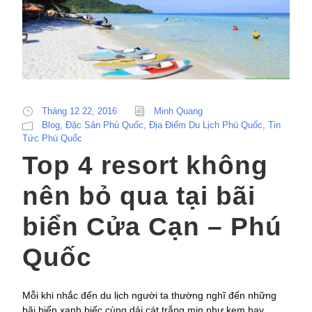
Tháng 12 22, 2016
Minh Quang
Blog
,
Đặc Sản Phú Quốc
,
Địa Điểm Du Lịch Phú Quốc
,
Tin
Tức Phú Quốc
Top 4 resort không
nên bỏ qua tại bãi
biển Cửa Cạn – Phú
Quốc
Mỗi khi nhắc đến du lịch người ta thường nghĩ đến những
bãi biển xanh biếc cùng dải cát trắng mịn như kem hay