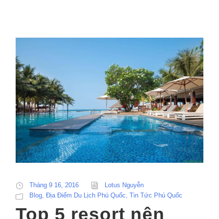
Tháng 9 16, 2016
Lotus Nguyễn
Blog
,
Địa Điểm Du Lịch Phú Quốc
,
Tin Tức Phú Quốc
Top 5 resort nên