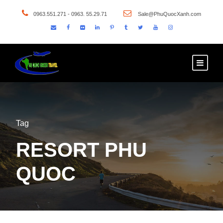
0963.551.271 - 0963. 55.29.71
Sale@PhuQuocXanh.com
Tag
RESORT PHU
QUOC