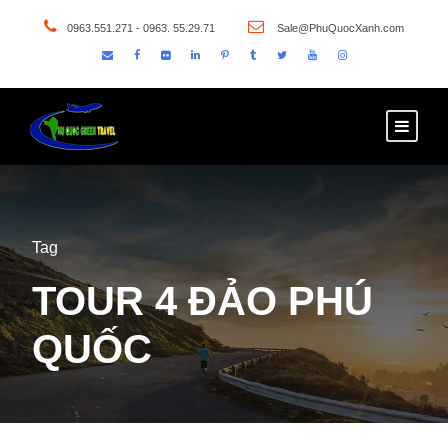
0963.551.271 - 0963. 55.29.71
Sale@PhuQuocXanh.com
Tag
TOUR 4 ĐẢO PHÚ
QUỐC