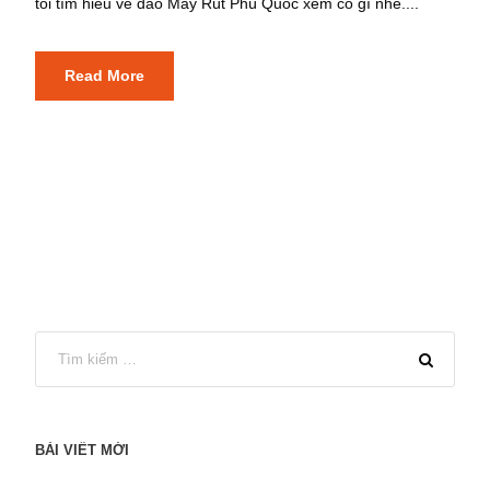
tôi tìm hiểu về đảo Mây Rút Phú Quốc xem có gì nhé....
Read More
BÀI VIẾT MỚI