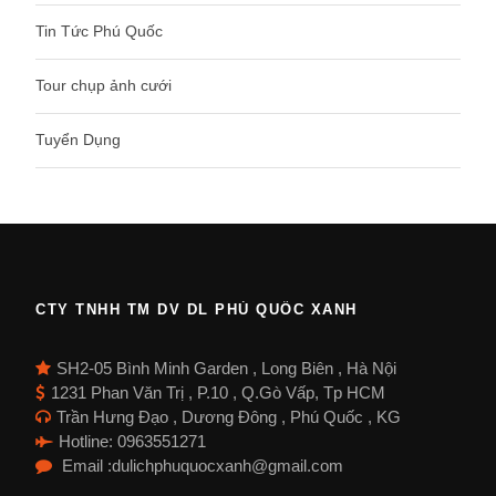
Tin Tức Phú Quốc
Tour chụp ảnh cưới
Tuyển Dụng
CTY TNHH TM DV DL PHÚ QUỐC XANH
SH2-05 Bình Minh Garden , Long Biên , Hà Nội
1231 Phan Văn Trị , P.10 , Q.Gò Vấp, Tp HCM
Trần Hưng Đạo , Dương Đông , Phú Quốc , KG
Hotline: 0963551271
Email :dulichphuquocxanh@gmail.com