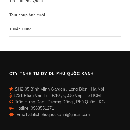
Tin Tức Phú Quốc
Tour chụp ảnh cưới
Tuyển Dụng
CTY TNHH TM DV DL PHÚ QUỐC XANH
SH2-05 Bình Minh Garden , Long Biên , Hà Nội
1231 Phan Văn Trị , P.10 , Q.Gò Vấp, Tp HCM
Trần Hưng Đạo , Dương Đông , Phú Quốc , KG
Hotline: 0963551271
Email :dulichphuquocxanh@gmail.com