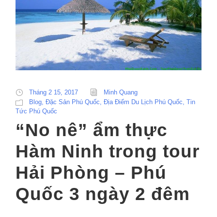
Tháng 2 15, 2017
Minh Quang
Blog
,
Đặc Sản Phú Quốc
,
Địa Điểm Du Lịch Phú Quốc
,
Tin
Tức Phú Quốc
“No nê” ẩm thực
Hàm Ninh trong tour
Hải Phòng – Phú
Quốc 3 ngày 2 đêm