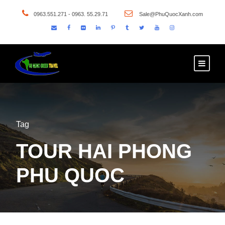
0963.551.271 - 0963. 55.29.71
Sale@PhuQuocXanh.com
Tag
TOUR HAI PHONG
PHU QUOC