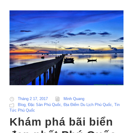
Tháng 2 17, 2017
Minh Quang
Blog
,
Đặc Sản Phú Quốc
,
Địa Điểm Du Lịch Phú Quốc
,
Tin
Tức Phú Quốc
Khám phá bãi biển