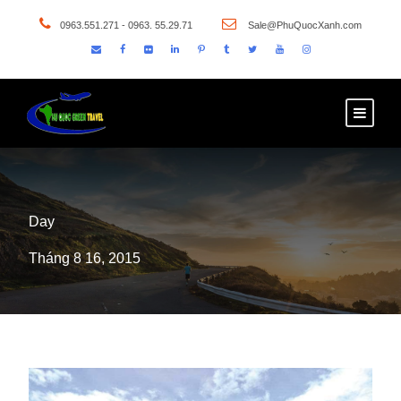
0963.551.271 - 0963. 55.29.71
Sale@PhuQuocXanh.com
Day
Tháng 8 16, 2015