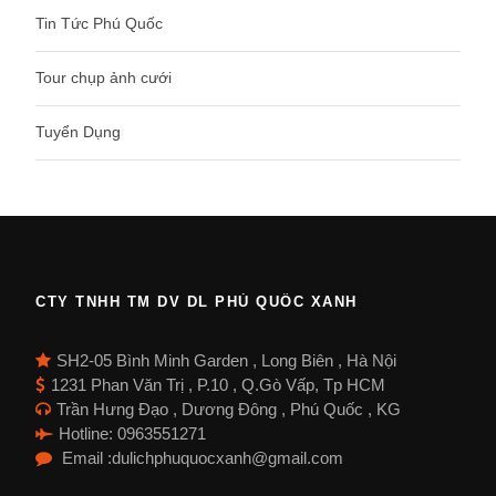
Tin Tức Phú Quốc
Tour chụp ảnh cưới
Tuyển Dụng
CTY TNHH TM DV DL PHÚ QUỐC XANH
SH2-05 Bình Minh Garden , Long Biên , Hà Nội
1231 Phan Văn Trị , P.10 , Q.Gò Vấp, Tp HCM
Trần Hưng Đạo , Dương Đông , Phú Quốc , KG
Hotline: 0963551271
Email :dulichphuquocxanh@gmail.com