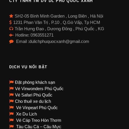
CTY TNHH TM DV DL PHÚ QUỐC XANH
SH2-05 Bình Minh Garden , Long Biên , Hà Nội
1231 Phan Văn Trị , P.10 , Q.Gò Vấp, Tp HCM
Trần Hưng Đạo , Dương Đông , Phú Quốc , KG
Hotline: 0963551271
Email :dulichphuquocxanh@gmail.com
DỊCH VỤ NỔI BẬT
Đặt phòng khách sạn
Vé Vinwonders Phú Quốc
Vé Safari Phú Quốc
Cho thuê xe du lịch
Vé Vinpearl Phú Quốc
Xe Du Lịch
Vé Cáp Treo Hòn Thơm
Tàu Câu Cá – Câu Mực