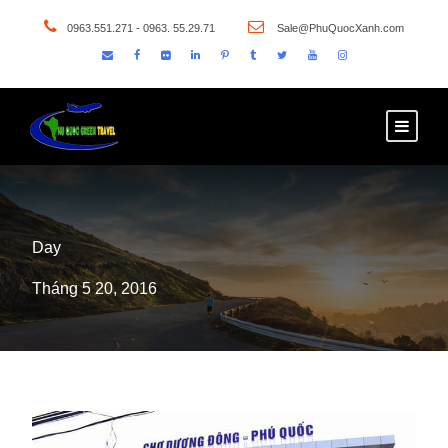
0963.551.271 - 0963. 55.29.71
Sale@PhuQuocXanh.com
Day
Tháng 5 20, 2016