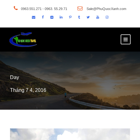
0963.551.271 - 0963. 55.29.71
Sale@PhuQuocXanh.com
Day
Tháng 7 4, 2016