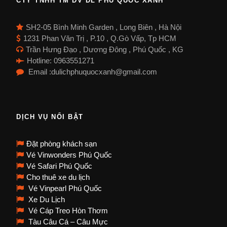
CTY TNHH TM DV DL PHÚ QUỐC XANH
SH2-05 Bình Minh Garden , Long Biên , Hà Nội
1231 Phan Văn Trị , P.10 , Q.Gò Vấp, Tp HCM
Trần Hưng Đạo , Dương Đông , Phú Quốc , KG
Hotline: 0963551271
Email :dulichphuquocxanh@gmail.com
DỊCH VỤ NỔI BẬT
Đặt phòng khách sạn
Vé Vinwonders Phú Quốc
Vé Safari Phú Quốc
Cho thuê xe du lịch
Vé Vinpearl Phú Quốc
Xe Du Lịch
Vé Cáp Treo Hòn Thơm
Tàu Câu Cá – Câu Mực