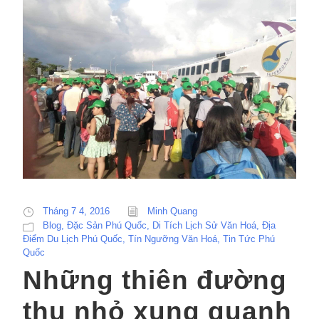
Tháng 7 4, 2016
Minh Quang
Blog
,
Đặc Sản Phú Quốc
,
Di Tích Lịch Sử Văn Hoá
,
Địa
Điểm Du Lịch Phú Quốc
,
Tín Ngưỡng Văn Hoá
,
Tin Tức Phú
Quốc
Những thiên đường
thu nhỏ xung quanh