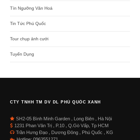
Tín Ngưỡng Văn Hoá
Tin Tức Phú Quốc
Tour chụp ảnh cưới
Tuyển Dụng
CTY TNHH TM DV DL PHÚ QUỐC XANH
SH2-05 Bình Minh Garden , Long Biên , Hà Nội
1231 Phan Văn Trị , P.10 , Q.Gò Vấp, Tp HCM
Trần Hưng Đạo , Dương Đông , Phú Quốc , KG
Hotline: 0963551271