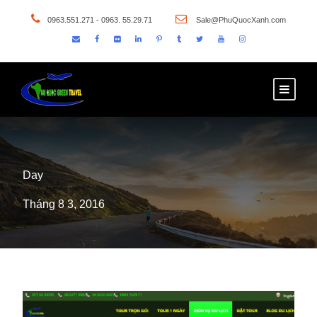
0963.551.271 - 0963. 55.29.71
Sale@PhuQuocXanh.com
Day
Tháng 8 3, 2016