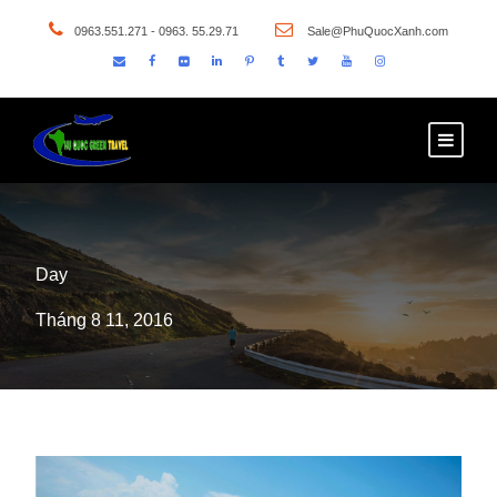
0963.551.271 - 0963. 55.29.71
Sale@PhuQuocXanh.com
Day
Tháng 8 11, 2016