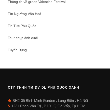
Thông tin về green Valentine Festival
Tín Ngưỡng Văn Hoá
Tin Tức Phú Quốc
Tour chụp ảnh cưới
Tuyển Dụng
CTY TNHH TM DV DL PHÚ QUỐC XANH
SH2-05 Bình Minh Garden , Long Biên , Hà Nội
1231 Phan Văn Trị , P.10 , Q.Gò Vấp, Tp HCM