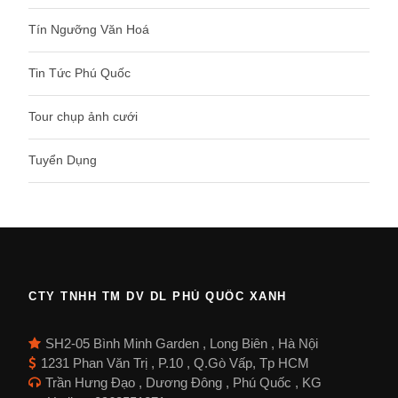
Tín Ngưỡng Văn Hoá
Tin Tức Phú Quốc
Tour chụp ảnh cưới
Tuyển Dụng
CTY TNHH TM DV DL PHÚ QUỐC XANH
SH2-05 Bình Minh Garden , Long Biên , Hà Nội
1231 Phan Văn Trị , P.10 , Q.Gò Vấp, Tp HCM
Trần Hưng Đạo , Dương Đông , Phú Quốc , KG