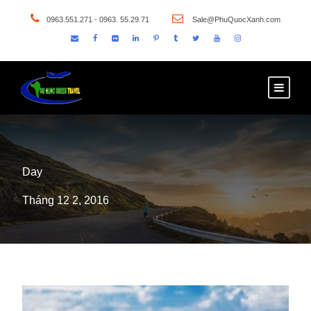
0963.551.271 - 0963. 55.29.71
Sale@PhuQuocXanh.com
Day
Tháng 12 2, 2016