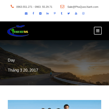
0963.551.271 - 0963. 55.29.71
Sale@PhuQuocXanh.com
Day
Tháng 3 20, 2017