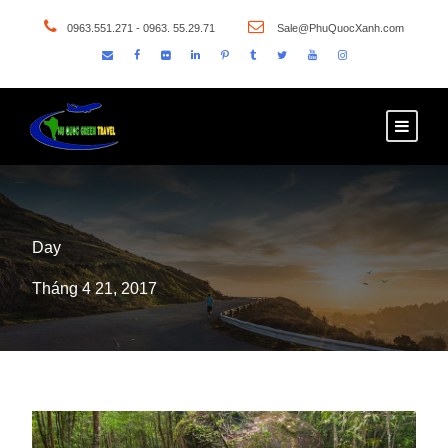
0963.551.271 - 0963. 55.29.71
Sale@PhuQuocXanh.com
Day
Tháng 4 21, 2017