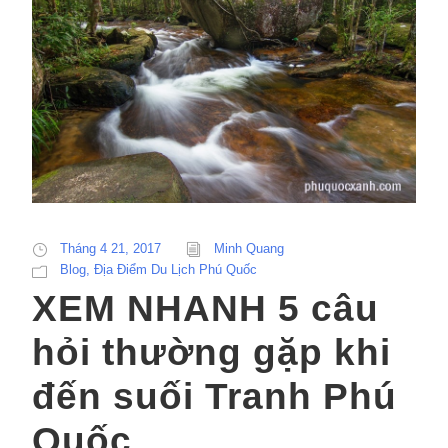
Tháng 4 21, 2017
Minh Quang
Blog
,
Địa Điểm Du Lịch Phú Quốc
XEM NHANH 5 câu
hỏi thường gặp khi
đến suối Tranh Phú
Quốc