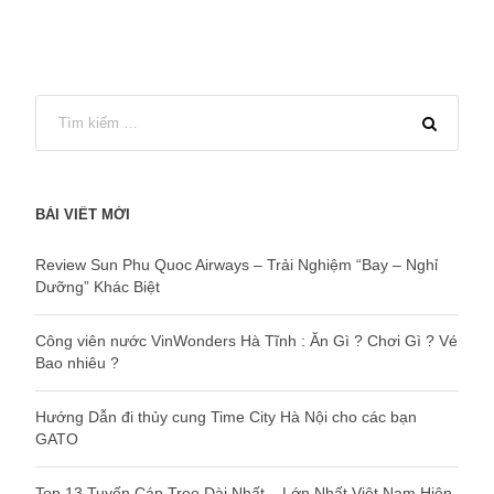
BÀI VIẾT MỚI
Review Sun Phu Quoc Airways – Trải Nghiệm “Bay – Nghỉ
Dưỡng” Khác Biệt
Công viên nước VinWonders Hà Tĩnh : Ăn Gì ? Chơi Gì ? Vé
Bao nhiêu ?
Hướng Dẫn đi thủy cung Time City Hà Nội cho các bạn
GATO
Top 13 Tuyến Cáp Treo Dài Nhất – Lớn Nhất Việt Nam Hiện