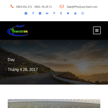
0963.551.271 - 0963. 55.29.71
Sale@PhuQuocXanh.com
Day
Tháng 4 28, 2017