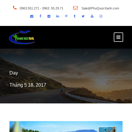
0963.551.271 - 0963. 55.29.71
Sale@PhuQuocXanh.com
Day
Tháng 5 18, 2017