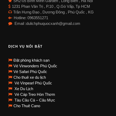
SH2-05 Bình Minh Garden , Long Biên , Hà Nội
1231 Phan Văn Trị , P.10 , Q.Gò Vấp, Tp HCM
Trần Hưng Đạo , Dương Đông , Phú Quốc , KG
Hotline: 0963551271
Email :dulichphuquocxanh@gmail.com
DỊCH VỤ NỔI BẬT
Đặt phòng khách sạn
Vé Vinwonders Phú Quốc
Vé Safari Phú Quốc
Cho thuê xe du lịch
Vé Vinpearl Phú Quốc
Xe Du Lịch
Vé Cáp Treo Hòn Thơm
Tàu Câu Cá – Câu Mực
Cho Thuê Cano