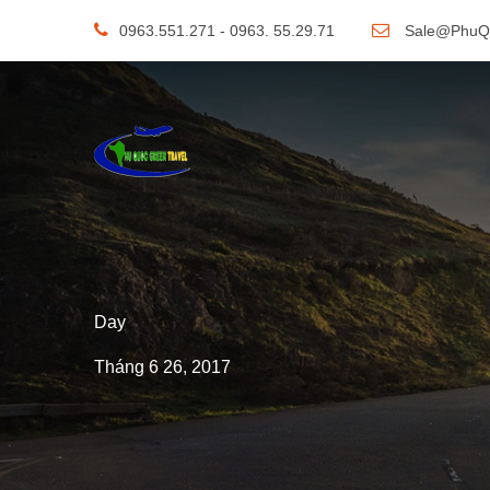
0963.551.271 - 0963. 55.29.71
Sale@PhuQ
Day
Tháng 6 26, 2017