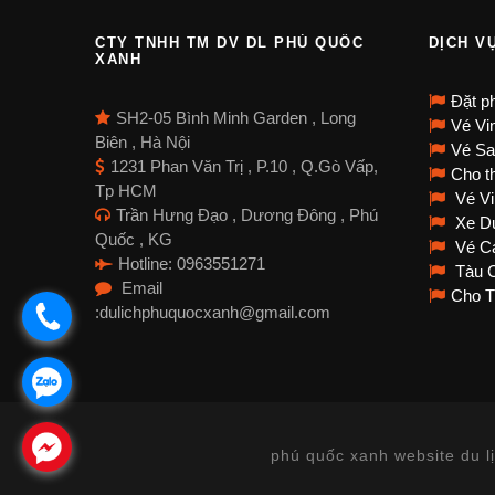
CTY TNHH TM DV DL PHÚ QUỐC
DỊCH V
XANH
Đặt p
SH2-05 Bình Minh Garden , Long
Vé Vi
Biên , Hà Nội
Vé Sa
1231 Phan Văn Trị , P.10 , Q.Gò Vấp,
Cho th
Tp HCM
Vé Vi
Trần Hưng Đạo , Dương Đông , Phú
Xe Du
Quốc , KG
Vé Cá
Hotline: 0963551271
Tàu C
Email
Cho T
:dulichphuquocxanh@gmail.com
.
.
.
phú quốc xanh website du lị