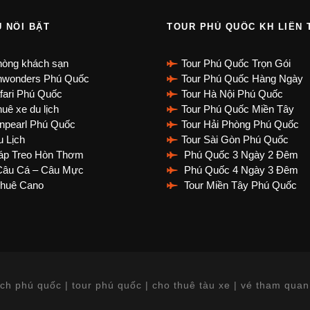
Ụ NỔI BẬT
TOUR PHÚ QUỐC KH LIÊN 
hòng khách sạn
Tour Phú Quốc Trọn Gói
nwonders Phú Quốc
Tour Phú Quốc Hàng Ngày
fari Phú Quốc
Tour Hà Nội Phú Quốc
uê xe du lịch
Tour Phú Quốc Miền Tây
npearl Phú Quốc
Tour Hải Phòng Phú Quốc
 Lịch
Tour Sài Gòn Phú Quốc
p Treo Hòn Thơm
Phú Quốc 3 Ngày 2 Đêm
âu Cá – Câu Mực
Phú Quốc 4 Ngày 3 Đêm
huê Cano
Tour Miền Tây Phú Quốc
ch phú quốc | tour phú quốc | cho thuê tàu xe | vé tham quan 