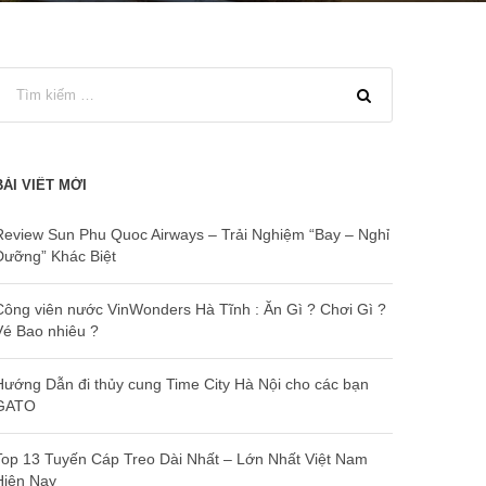
BÀI VIẾT MỚI
Review Sun Phu Quoc Airways – Trải Nghiệm “Bay – Nghỉ
Dưỡng” Khác Biệt
Công viên nước VinWonders Hà Tĩnh : Ăn Gì ? Chơi Gì ?
Vé Bao nhiêu ?
Hướng Dẫn đi thủy cung Time City Hà Nội cho các bạn
GATO
Top 13 Tuyến Cáp Treo Dài Nhất – Lớn Nhất Việt Nam
Hiện Nay