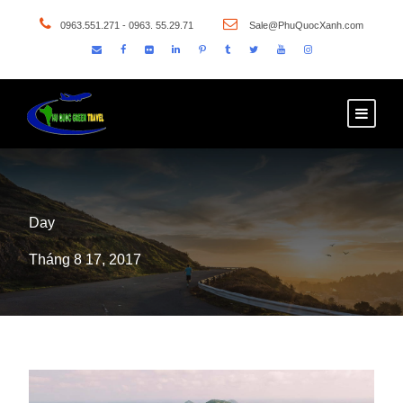
0963.551.271 - 0963. 55.29.71
Sale@PhuQuocXanh.com
Day
Tháng 8 17, 2017