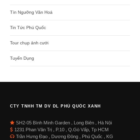
Tín Ngưỡng Văn Hoá
Tin Tức Phú Quốc
Tour chụp ảnh cưới
Tuyển Dụng
CTY TNHH TM DV DL PHÚ QUỐC XANH
SH2-05 Bình Minh Garden , Long Biên , Hà Nội
1231 Phan Văn Trị , P.10 , Q.Gò Vấp, Tp HCM
Trần Hưng Đạo , Dương Đông , Phú Quốc , KG