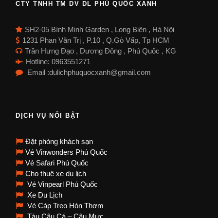
CTY TNHH TM DV DL PHÚ QUỐC XANH
SH2-05 Bình Minh Garden , Long Biên , Hà Nội
1231 Phan Văn Trị , P.10 , Q.Gò Vấp, Tp HCM
Trần Hưng Đạo , Dương Đông , Phú Quốc , KG
Hotline: 0963551271
Email :dulichphuquocxanh@gmail.com
DỊCH VỤ NỔI BẬT
Đặt phòng khách sạn
Vé Vinwonders Phú Quốc
Vé Safari Phú Quốc
Cho thuê xe du lịch
Vé Vinpearl Phú Quốc
Xe Du Lịch
Vé Cáp Treo Hòn Thơm
Tàu Câu Cá – Câu Mực