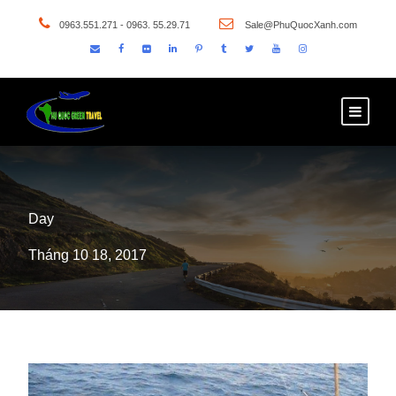
0963.551.271 - 0963. 55.29.71
Sale@PhuQuocXanh.com
Day
Tháng 10 18, 2017