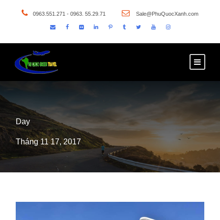
0963.551.271 - 0963. 55.29.71
Sale@PhuQuocXanh.com
Day
Tháng 11 17, 2017