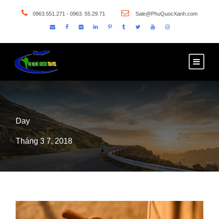
0963.551.271 - 0963. 55.29.71
Sale@PhuQuocXanh.com
Day
Tháng 3 7, 2018