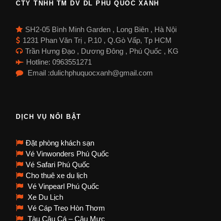
CTY TNHH TM DV DL PHÚ QUỐC XANH
SH2-05 Bình Minh Garden , Long Biên , Hà Nội
1231 Phan Văn Trị , P.10 , Q.Gò Vấp, Tp HCM
Trần Hưng Đạo , Dương Đông , Phú Quốc , KG
Hotline: 0963551271
Email :dulichphuquocxanh@gmail.com
DỊCH VỤ NỔI BẬT
Đặt phòng khách sạn
Vé Vinwonders Phú Quốc
Vé Safari Phú Quốc
Cho thuê xe du lịch
Vé Vinpearl Phú Quốc
Xe Du Lịch
Vé Cáp Treo Hòn Thơm
Tàu Câu Cá – Câu Mực