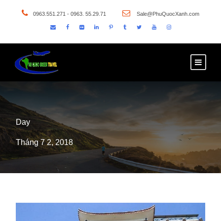
0963.551.271 - 0963. 55.29.71
Sale@PhuQuocXanh.com
Day
Tháng 7 2, 2018