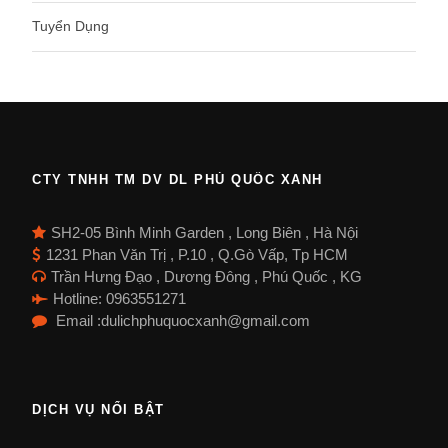
Tuyển Dụng
CTY TNHH TM DV DL PHÚ QUỐC XANH
SH2-05 Bình Minh Garden , Long Biên , Hà Nội
1231 Phan Văn Trị , P.10 , Q.Gò Vấp, Tp HCM
Trần Hưng Đạo , Dương Đông , Phú Quốc , KG
Hotline: 0963551271
Email :dulichphuquocxanh@gmail.com
DỊCH VỤ NỔI BẬT