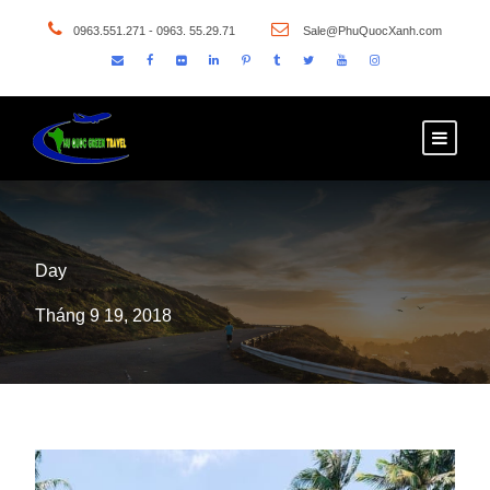
0963.551.271 - 0963. 55.29.71
Sale@PhuQuocXanh.com
Day
Tháng 9 19, 2018