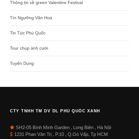
Thông tin về green Valentine Festival
Tín Ngưỡng Văn Hoá
Tin Tức Phú Quốc
Tour chụp ảnh cưới
Tuyển Dụng
CTY TNHH TM DV DL PHÚ QUỐC XANH
SH2-05 Bình Minh Garden , Long Biên , Hà Nội
1231 Phan Văn Trị , P.10 , Q.Gò Vấp, Tp HCM