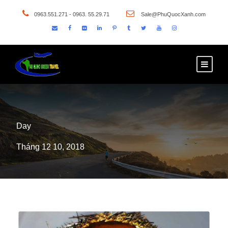
0963.551.271 - 0963. 55.29.71
Sale@PhuQuocXanh.com
Day
Tháng 12 10, 2018