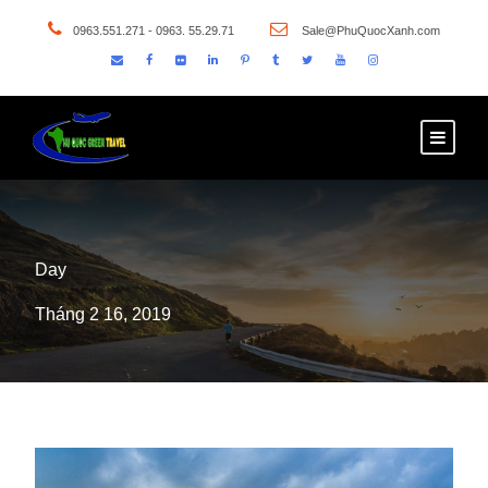
0963.551.271 - 0963. 55.29.71
Sale@PhuQuocXanh.com
Day
Tháng 2 16, 2019