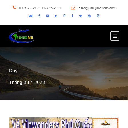
0963.551.271 - 0963. 55.29.71
Sale@PhuQuocXanh.com
Day
Tháng 3 17, 2023