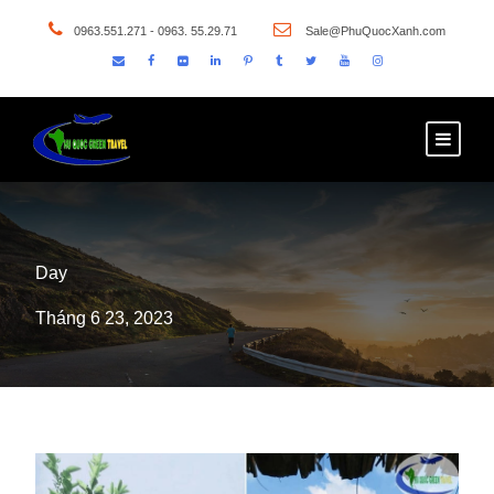
0963.551.271 - 0963. 55.29.71
Sale@PhuQuocXanh.com
Day
Tháng 6 23, 2023