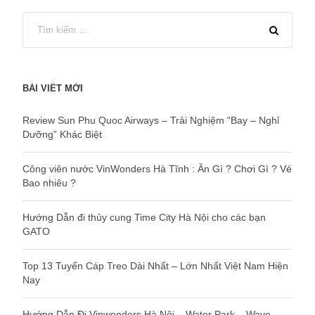
BÀI VIẾT MỚI
Review Sun Phu Quoc Airways – Trải Nghiệm “Bay – Nghỉ
Dưỡng” Khác Biệt
Công viên nước VinWonders Hà Tĩnh : Ăn Gì ? Chơi Gì ? Vé
Bao nhiêu ?
Hướng Dẫn đi thủy cung Time City Hà Nội cho các bạn
GATO
Top 13 Tuyến Cáp Treo Dài Nhất – Lớn Nhất Việt Nam Hiện
Nay
Hướng Dẫn Đi Vinwonders Hà Nội – Water Park – Wave