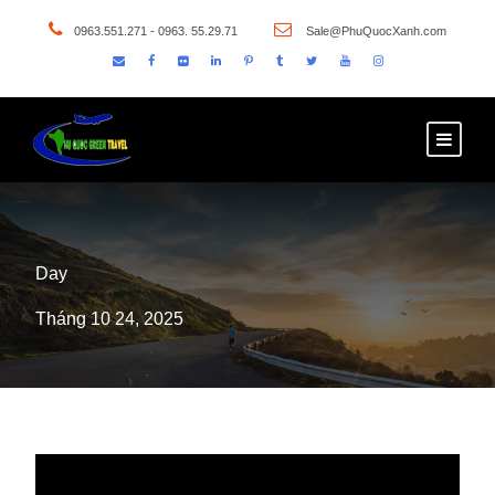
0963.551.271 - 0963. 55.29.71
Sale@PhuQuocXanh.com
Day
Tháng 10 24, 2025