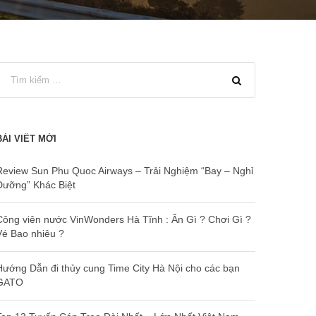
BÀI VIẾT MỚI
Review Sun Phu Quoc Airways – Trải Nghiệm “Bay – Nghỉ
Dưỡng” Khác Biệt
Công viên nước VinWonders Hà Tĩnh : Ăn Gì ? Chơi Gì ?
Vé Bao nhiêu ?
Hướng Dẫn đi thủy cung Time City Hà Nội cho các bạn
GATO