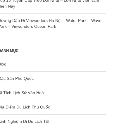
Top 13 Tuyến Cáp Treo Dài Nhất – Lớn Nhất Việt Nam
Hiện Nay
Hướng Dẫn Đi Vinwonders Hà Nội – Water Park – Wave
Park – Vinwonders Ocean Park
DANH MỤC
Blog
Đặc Sản Phú Quốc
Di Tích Lịch Sử Văn Hoá
Địa Điểm Du Lịch Phú Quốc
Kinh Nghiệm Đi Du Lịch Tết