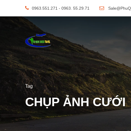
0963.551.271 - 0963. 55.29.71
Sale@PhuQ
Tag
CHỤP ẢNH CƯỚI