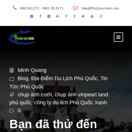
0963.551.271 - 0963. 55.29.71
Sale@PhuQuocXanh.com
Minh Quang
Blog
,
Địa Điểm Du Lịch Phú Quốc
,
Tin
Tức Phú Quốc
chụp ảnh cưới
,
chụp ảnh vinpearl land
phú quốc
,
công ty du lịch Phú Quốc Xanh
0
Bạn đã thử đến