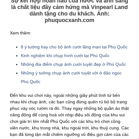
Sự kết hợp hoàn hảo của nước và ánh sáng
là chất liệu đầy cảm hứng mà Vinpearl Land
dành tặng cho du khách. Ảnh:
phuquocxanh.com
Xem thêm:
8 ý tưởng hay cho bộ ảnh cưới lãng mạn tại Phú Quốc
Kinh nghiệm khi chụp hình cưới tại Phú Quốc
Những địa điểm chụp ảnh cưới tuyệt đẹp ở Phú Quốc
Những ý tưởng chụp ảnh cưới tuyệt vời ở đảo ngọc
Phú Quốc
Đến khu vui chơi này, ngoài những giây phút tình tứ bên
nhau khi chụp ảnh, các bạn cũng đừng quên rủ bỏ bộ trang
phục váy vóc rườm rà đó. Thay ngay những bộ quần áo thật
năng động để cùng hoà với nhịp điệu sôi động của khu vui
chơi giải trí lớn nhất Phú Quốc với các khu trò chơi công
viên nước, khu trong nhà, khu ngoài trời, khu thuỷ cung. Các
bạn đã từng tận mắt chiêm ngưỡng vũ điệu gợi cảm của các