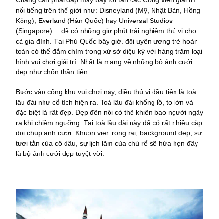
Chẳng cần phải đáp máy bay tới tận các Công viên giải trí
nổi tiếng trên thế giới như: Disneyland (Mỹ, Nhật Bản, Hồng
Kông); Everland (Hàn Quốc) hay Universal Studios
(Singapore)… để có những giờ phút trải nghiệm thú vị cho
cả gia đình. Tại Phú Quốc bây giờ, đôi uyên ương trẻ hoàn
toàn có thể đắm chìm trong xứ sở diệu kỳ với hàng trăm loại
hình vui chơi giải trí. Nhất là mang về những bộ ảnh cưới
đẹp như chốn thần tiên.
Bước vào cổng khu vui chơi này, điều thú vị đầu tiên là toà
lâu đài như cổ tích hiện ra. Toà lâu đài khổng lồ, to lớn và
đặc biệt là rất đẹp. Đẹp đến nổi có thể khiến bao người ngây
ra khi chiêm ngưỡng. Tại toà lâu đài này đã có rất nhiều cặp
đôi chụp ảnh cưới. Khuôn viên rộng rãi, background đẹp, sự
tươi tắn của cô dâu, sự lịch lãm của chú rể sẽ hứa hẹn đây
là bộ ảnh cưới đẹp tuyệt vời.