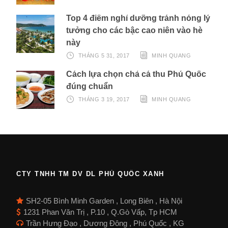
Top 4 điểm nghỉ dưỡng tránh nóng lý
tưởng cho các bậc cao niên vào hè
này
THÁNG 5 31, 2017
MINH QUANG
Cách lựa chọn chả cá thu Phú Quốc
đúng chuẩn
THÁNG 3 19, 2017
MINH QUANG
CTY TNHH TM DV DL PHÚ QUỐC XANH
SH2-05 Bình Minh Garden , Long Biên , Hà Nội
1231 Phan Văn Trị , P.10 , Q.Gò Vấp, Tp HCM
Trần Hưng Đạo , Dương Đông , Phú Quốc , KG