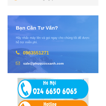
Bạn Cần Tư Vấn?
Hãy nhấc máy lên và gọi ngay cho chúng tôi để được
hỗ trợ miễn phí.
0963551271
sale@phuquocxanh.com