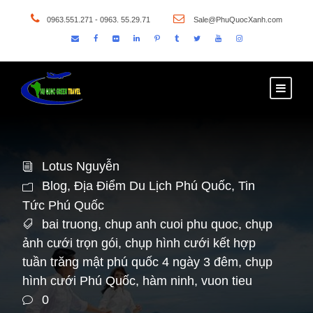
0963.551.271 - 0963. 55.29.71
Sale@PhuQuocXanh.com
Lotus Nguyễn
Blog
,
Địa Điểm Du Lịch Phú Quốc
,
Tin
Tức Phú Quốc
bai truong
,
chup anh cuoi phu quoc
,
chụp
ảnh cưới trọn gói
,
chụp hình cưới kết hợp
tuần trăng mật phú quốc 4 ngày 3 đêm
,
chụp
hình cưới Phú Quốc
,
hàm ninh
,
vuon tieu
0