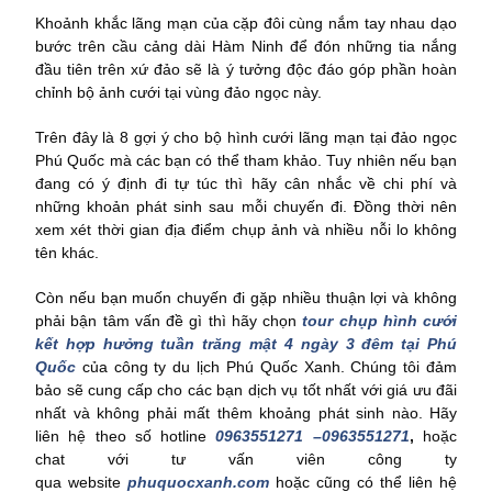
Khoảnh khắc lãng mạn của cặp đôi cùng nắm tay nhau dạo
bước trên cầu cảng dài Hàm Ninh để đón những tia nắng
đầu tiên trên xứ đảo sẽ là ý tưởng độc đáo góp phần hoàn
chỉnh bộ ảnh cưới tại vùng đảo ngọc này.
Trên đây là 8 gợi ý cho bộ hình cưới lãng mạn tại đảo ngọc
Phú Quốc mà các bạn có thể tham khảo. Tuy nhiên nếu bạn
đang có ý định đi tự túc thì hãy cân nhắc về chi phí và
những khoản phát sinh sau mỗi chuyến đi. Đồng thời nên
xem xét thời gian địa điểm chụp ảnh và nhiều nỗi lo không
tên khác.
Còn nếu bạn muốn chuyến đi gặp nhiều thuận lợi và không
phải bận tâm vấn đề gì thì hãy chọn
tour chụp hình cưới
kết hợp hưởng tuần trăng mật 4 ngày 3 đêm tại Phú
Quốc
của công ty du lịch Phú Quốc Xanh. Chúng tôi đảm
bảo sẽ cung cấp cho các bạn dịch vụ tốt nhất với giá ưu đãi
nhất và không phải mất thêm khoảng phát sinh nào. Hãy
liên hệ theo số hotline
0963551271 –0963551271
,
hoặc
chat với tư vấn viên công ty
qua
website
phuquocxanh.com
hoặc cũng có thể liên hệ