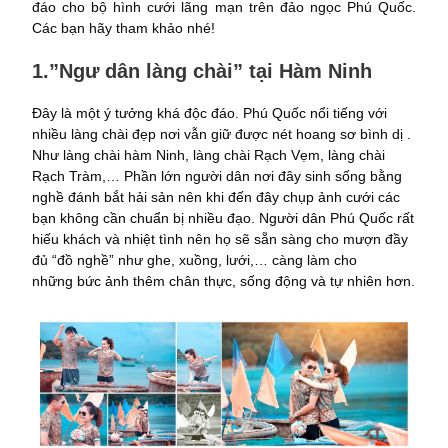
đáo cho bộ hình cưới lãng mạn trên đảo ngọc Phú Quốc.
Các bạn hãy tham khảo nhé!
1.”Ngư dân làng chài” tại Hàm Ninh
Đây là một ý tưởng khá độc đáo. Phú Quốc nổi tiếng với
nhiều làng chài đẹp nơi vẫn giữ được nét hoang sơ bình dị .
Như làng chài hàm Ninh, làng chài Rạch Vẹm, làng chài
Rạch Tràm,… Phần lớn người dân nơi đây sinh sống bằng
nghề đánh bắt hải sản nên khi đến đây chụp ảnh cưới các
bạn không cần chuẩn bị nhiều đạo. Người dân Phú Quốc rất
hiếu khách và nhiệt tình nên họ sẽ sẵn sàng cho mượn đầy
đủ “đồ nghề” như ghe, xuồng, lưới,… càng làm cho
những bức ảnh thêm chân thực, sống động và tự nhiên hơn.