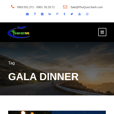
0963.551.271 - 0963. 55.29.71
Sale@PhuQuocXanh.com
Tag
GALA DINNER