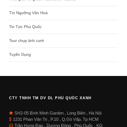
Tín Ngưỡng Văn Hoá
Tin Tức Phú Quốc
Tour chụp ảnh cưới
Tuyển Dụng
CTY TNHH TM DV DL PHÚ QUỐC XANH
SH2-05 Bình Minh Garden , Long Biên , Hà Nội
1231 Phan Văn Trị , P.10 , Q.Gò Vấp, Tp HCM
Trần Hưng Đạo , Dương Đông , Phú Quốc , KG