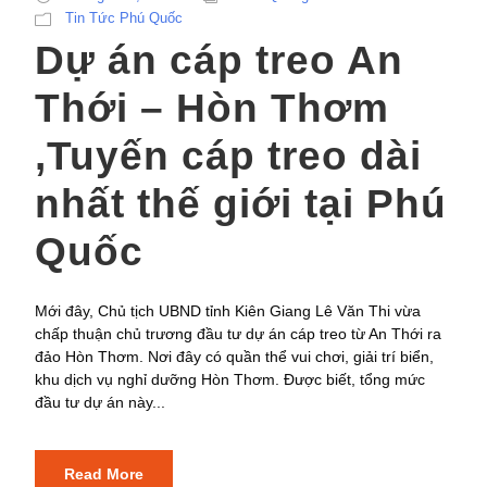
Tin Tức Phú Quốc
Dự án cáp treo An
Thới – Hòn Thơm
,Tuyến cáp treo dài
nhất thế giới tại Phú
Quốc
Mới đây, Chủ tịch UBND tỉnh Kiên Giang Lê Văn Thi vừa
chấp thuận chủ trương đầu tư dự án cáp treo từ An Thới ra
đảo Hòn Thơm. Nơi đây có quần thể vui chơi, giải trí biển,
khu dịch vụ nghỉ dưỡng Hòn Thơm. Được biết, tổng mức
đầu tư dự án này...
Read More