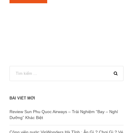
BÀI VIẾT MỚI
Review Sun Phu Quoc Airways – Trải Nghiệm “Bay – Nghỉ
Dưỡng” Khác Biệt
Công viên nước VinWonders Hà Tĩnh : Ăn Gì ? Chơi Gì ? Vé