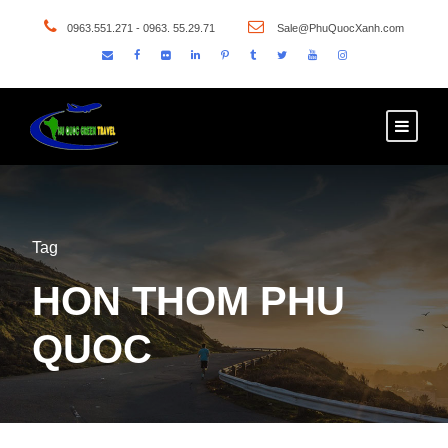
0963.551.271 - 0963. 55.29.71
Sale@PhuQuocXanh.com
Tag
HON THOM PHU
QUOC