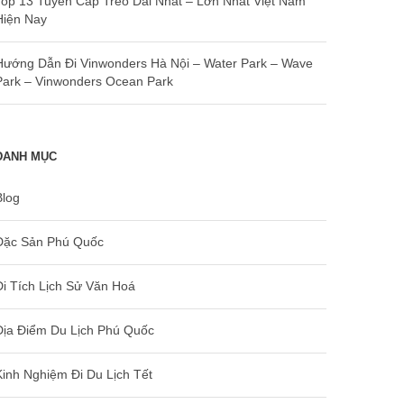
Top 13 Tuyến Cáp Treo Dài Nhất – Lớn Nhất Việt Nam
Hiện Nay
Hướng Dẫn Đi Vinwonders Hà Nội – Water Park – Wave
Park – Vinwonders Ocean Park
DANH MỤC
Blog
Đặc Sản Phú Quốc
Di Tích Lịch Sử Văn Hoá
Địa Điểm Du Lịch Phú Quốc
Kinh Nghiệm Đi Du Lịch Tết