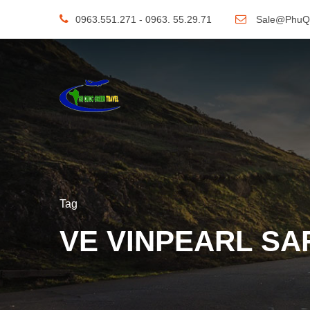
0963.551.271 - 0963. 55.29.71
Sale@PhuQ
Tag
VE VINPEARL SA