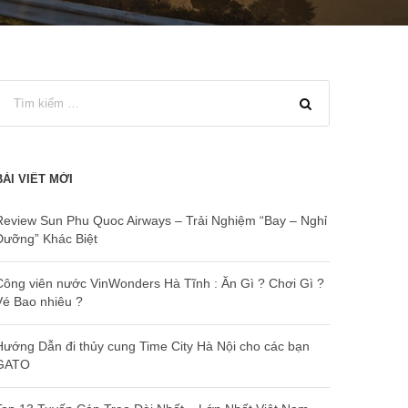
BÀI VIẾT MỚI
Review Sun Phu Quoc Airways – Trải Nghiệm “Bay – Nghỉ
Dưỡng” Khác Biệt
Công viên nước VinWonders Hà Tĩnh : Ăn Gì ? Chơi Gì ?
Vé Bao nhiêu ?
Hướng Dẫn đi thủy cung Time City Hà Nội cho các bạn
GATO