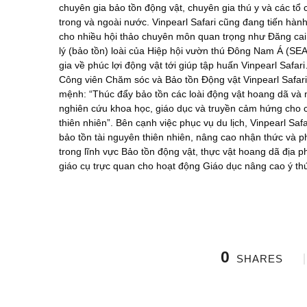
chuyên gia bảo tồn động vật, chuyên gia thú y và các tổ
trong và ngoài nước. Vinpearl Safari cũng đang tiến hàn
cho nhiều hội thảo chuyên môn quan trọng như Đăng cai
lý (bảo tồn) loài của Hiệp hội vườn thú Đông Nam Á (SE
gia về phúc lợi động vật tới giúp tập huấn Vinpearl Safar
Công viên Chăm sóc và Bảo tồn Động vật Vinpearl Safari
mệnh: “Thúc đẩy bảo tồn các loài động vật hoang dã và 
nghiên cứu khoa học, giáo dục và truyền cảm hứng cho 
thiên nhiên”. Bên cạnh việc phục vụ du lịch, Vinpearl Saf
bảo tồn tài nguyên thiên nhiên, nâng cao nhận thức và 
trong lĩnh vực Bảo tồn động vật, thực vật hoang dã địa p
giáo cụ trực quan cho hoạt động Giáo dục nâng cao ý th
0
SHARES