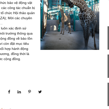
 chức bảo vệ động vật
h các công tác chuẩn bị
 tổ chức Hội thảo quản
AZA); Mời các chuyên
i…
 luôn xác định sứ
môi trường thông qua
cộng đồng về bảo tồn
ari còn đặt mục tiêu
phối hợp hành động
hương, đồng thời là
ức cộng đồng.