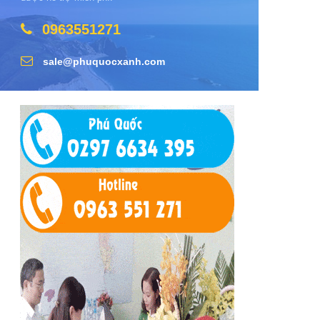
0963551271
sale@phuquocxanh.com