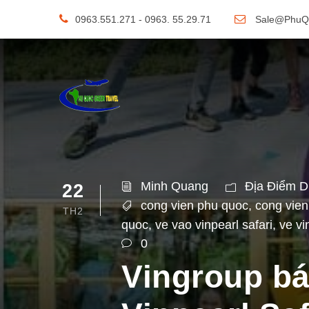
0963.551.271 - 0963. 55.29.71
Sale@PhuQ
Minh Quang
Địa Điểm D
22
cong vien phu quoc
,
cong vien
TH2
quoc
,
ve vao vinpearl safari
,
ve vi
0
Vingroup bác