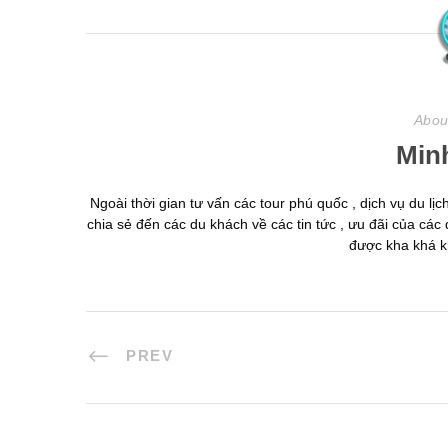
Abou
Min
Ngoài thời gian tư vấn các tour phú quốc , dịch vụ du l
chia sẻ đến các du khách về các tin tức , ưu đãi của các 
được kha khá kh
PREV