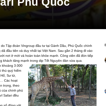
fari Phú Quốc
i do Tập đoàn Vingroup đầu tư tại Gành Dầu, Phú Quốc chính
dã đầu tiên và duy nhất tại Việt Nam. Sau gần 2 tháng đi vào
c với nơi ở mới và hoàn toàn khỏe mạnh. Công viên đã đón tiếp
ng khách tăng mạnh trong dịp Tết Nguyên đán vừa qua.
ồn khoảng 3.000
ại thú quý hiếm
Hổ, Sư tử,
i… Các hoạt
n trọng, theo
dã của chính phủ
rl Safari đều
on số động vật