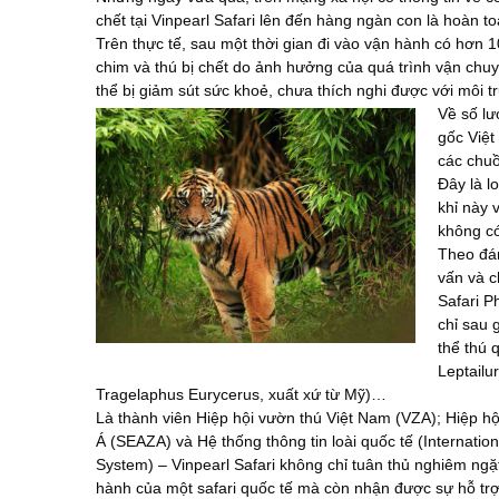
chết tại Vinpearl Safari lên đến hàng ngàn con là hoàn to
Trên thực tế, sau một thời gian đi vào vận hành có hơn 
chim và thú bị chết do ảnh hưởng của quá trình vận chuy
thể bị giảm sút sức khoẻ, chưa thích nghi được với môi
Về số lư
gốc Việt
các chuồ
Đây là l
khỉ này 
không có
Theo đán
vấn và c
Safari P
chỉ sau 
thể thú 
Leptailu
Tragelaphus Eurycerus, xuất xứ từ Mỹ)…
Là thành viên Hiệp hội vườn thú Việt Nam (VZA); Hiệp 
Á (SEAZA) và Hệ thống thông tin loài quốc tế (Internatio
System) – Vinpearl Safari không chỉ tuân thủ nghiêm ngặt
hành của một safari quốc tế mà còn nhận được sự hỗ trợ