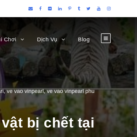
i Chơi
Dịch Vụ
Blog
ri
,
ve vao vinpearl
,
ve vao vinpearl phu
ật bị chết tại