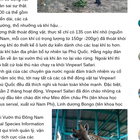
àn sai sự thật.
100 cá thể gồm
ển dài, các cá
 trường, thổ nhưỡng và khí hậu…
ợng thất thoát động vật, thực tế chỉ có 135 con khỉ nhỏ (nguồn
 Nam, mỗi con khỉ có trọng lượng từ 150gr -200gr) đã thoát khỏi
ng khỉ do thiết kế ô lưới dự kiến dành cho các loại khỉ to hơn.
oài khỉ bản địa phân bổ tự nhiên tại Phú Quốc. Hằng ngày đàn
vẫn về ăn tại vườn thú và khi ăn no lại vào rừng. Ngoài khỉ thì
 bất cứ loài thú nào chạy ra khỏi Vinpearl Safari.
h giá của các chuyên gia nước ngoài đảm trách nhiệm vụ cố
hăm sóc thú, tới nay tất cả các cá thể động vật tại Vinpearl
hú Quốc đều đã thích nghi và hoàn toàn khỏe mạnh. Đặc biệt,
gần 2 tháng hoạt động, Vinpearl Safari đã đón chào những cá
quý đầu tiên chào đời như Mèo đốm châu Phi (tên khoa học
rus serval, xuất xứ Nam Phi), Linh dương Bongo (tên khoa học
hội Vườn thú Đông Nam
nal Species Information
 qui trình quản lý, vận
 tích cực của các