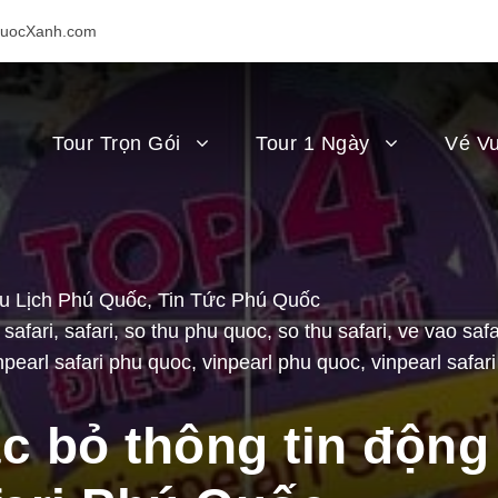
uocXanh.com
Tour Trọn Gói
Tour 1 Ngày
Vé Vu
u Lịch Phú Quốc
,
Tin Tức Phú Quốc
 safari
,
safari
,
so thu phu quoc
,
so thu safari
,
ve vao safa
npearl safari phu quoc
,
vinpearl phu quoc
,
vinpearl safari
 bỏ thông tin động v