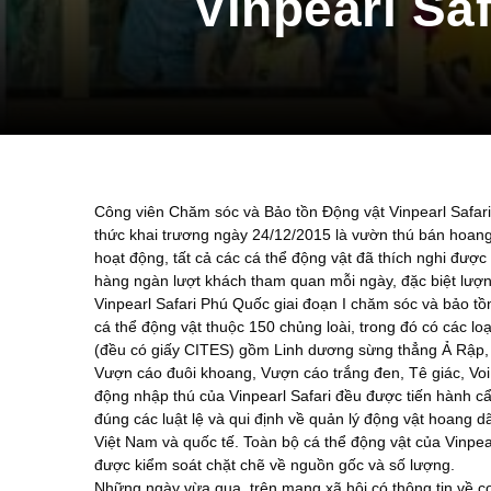
Vinpearl Sa
Công viên Chăm sóc và Bảo tồn Động vật Vinpearl Safar
thức khai trương ngày 24/12/2015 là vườn thú bán hoang 
hoạt động, tất cả các cá thể động vật đã thích nghi đượ
hàng ngàn lượt khách tham quan mỗi ngày, đặc biệt lượ
Vinpearl Safari Phú Quốc giai đoạn I chăm sóc và bảo t
cá thể động vật thuộc 150 chủng loài, trong đó có các lo
(đều có giấy CITES) gồm Linh dương sừng thẳng Ả Rập, 
Vượn cáo đuôi khoang, Vượn cáo trắng đen, Tê giác, Vo
động nhập thú của Vinpearl Safari đều được tiến hành cẩ
đúng các luật lệ và qui định về quản lý động vật hoang 
Việt Nam và quốc tế. Toàn bộ cá thể động vật của Vinpea
được kiểm soát chặt chẽ về nguồn gốc và số lượng.
Những ngày vừa qua, trên mạng xã hội có thông tin về c