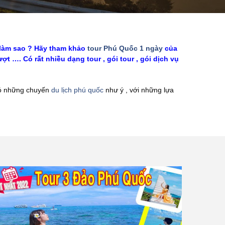
i làm sao ? Hãy tham khảo
tour Phú Quốc 1 ngày
của
t …. Có rất nhiều dạng tour , gói tour , gói dịch vụ
 có những chuyến
du lịch phú quốc
như ý , với những lựa