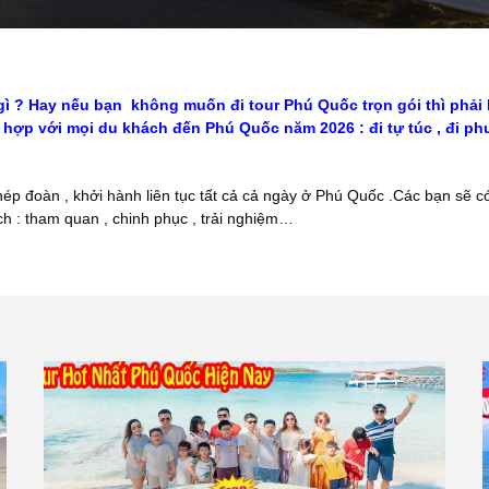
gì ? Hay nếu bạn không muốn đi tour Phú Quốc trọn gói thì phả
hợp với mọi du khách đến Phú Quốc năm 2026 : đi tự túc , đi phượ
ép đoàn , khởi hành liên tục tất cả cả ngày ở Phú Quốc .Các bạn sẽ
h : tham quan , chinh phục , trải nghiệm…