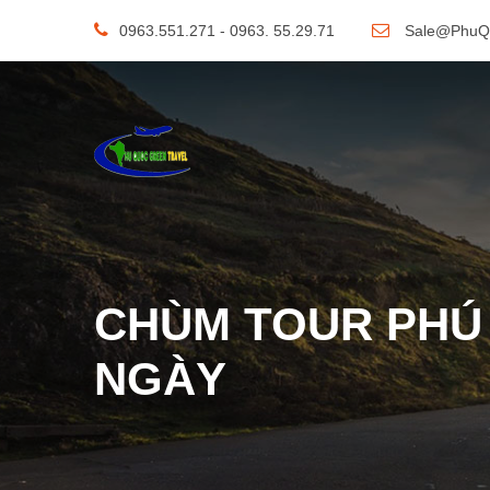
0963.551.271 - 0963. 55.29.71
Sale@PhuQ
CHÙM TOUR PHÚ
NGÀY