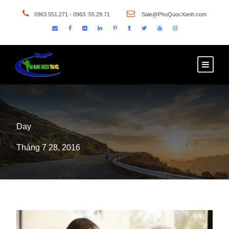
0963.551.271 - 0963. 55.29.71
Sale@PhuQuocXanh.com
Day
Tháng 7 28, 2016