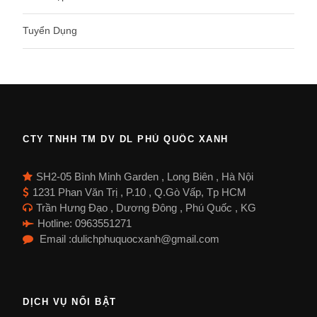
Tuyển Dụng
CTY TNHH TM DV DL PHÚ QUỐC XANH
SH2-05 Bình Minh Garden , Long Biên , Hà Nội
1231 Phan Văn Trị , P.10 , Q.Gò Vấp, Tp HCM
Trần Hưng Đạo , Dương Đông , Phú Quốc , KG
Hotline: 0963551271
Email :dulichphuquocxanh@gmail.com
DỊCH VỤ NỔI BẬT