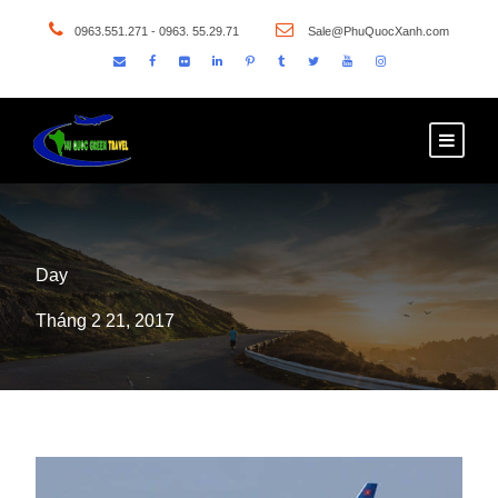
0963.551.271 - 0963. 55.29.71
Sale@PhuQuocXanh.com
Day
Tháng 2 21, 2017