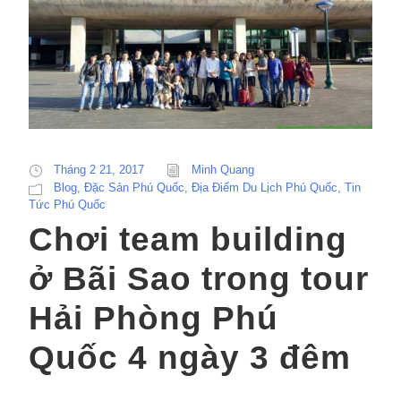
Tháng 2 21, 2017
Minh Quang
Blog
,
Đặc Sản Phú Quốc
,
Địa Điểm Du Lịch Phú Quốc
,
Tin
Tức Phú Quốc
Chơi team building
ở Bãi Sao trong tour
Hải Phòng Phú
Quốc 4 ngày 3 đêm