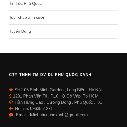
Tin Tức Phú Quốc
Tour chụp ảnh cưới
Tuyển Dụng
CTY TNHH TM DV DL PHÚ QUỐC XANH
SH2-05 Bình Minh Garden , Long Biên , Hà Nội
1231 Phan Văn Trị , P.10 , Q.Gò Vấp, Tp HCM
Trần Hưng Đạo , Dương Đông , Phú Quốc , KG
Hotline: 0963551271
Email :dulichphuquocxanh@gmail.com