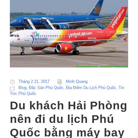
Tháng 2 21, 2017
Minh Quang
Blog
,
Đặc Sản Phú Quốc
,
Địa Điểm Du Lịch Phú Quốc
,
Tin
Tức Phú Quốc
Du khách Hải Phòng
nên đi du lịch Phú
Quốc bằng máy bay