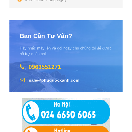
Bạn Cần Tư Vấn?
Hãy nhấc máy lên và gọi ngay cho chúng tôi để được
hỗ trợ miễn phí.
0963551271
sale@phuquocxanh.com