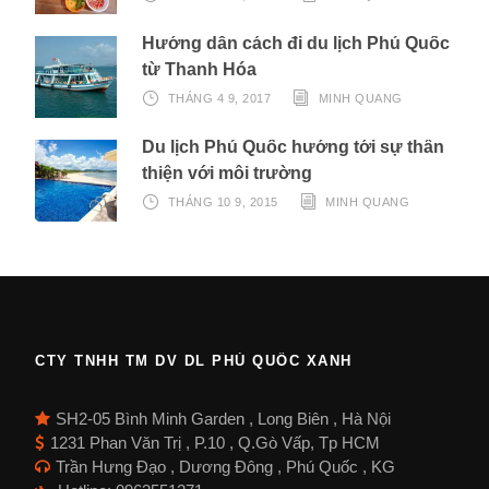
Hướng dẫn cách đi du lịch Phú Quốc
từ Thanh Hóa
THÁNG 4 9, 2017
MINH QUANG
Du lịch Phú Quốc hướng tới sự thân
thiện với môi trường
THÁNG 10 9, 2015
MINH QUANG
CTY TNHH TM DV DL PHÚ QUỐC XANH
SH2-05 Bình Minh Garden , Long Biên , Hà Nội
1231 Phan Văn Trị , P.10 , Q.Gò Vấp, Tp HCM
Trần Hưng Đạo , Dương Đông , Phú Quốc , KG