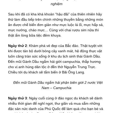
nghiệm
Sau khi đã có kha khá khoản “hậu đãi” của thiên nhiên hãy
thử làm đầu bếp trên chính những thuyền bằng những món
ăn được chế biến đơn giản như mực luộc lá ổi, mực hấp sả,
mực nướng, cháo mực… Cùng với chai rượu sim nữa thì
thật ấm lòng bữa tiệc đêm khuya.
Ngày thứ 2
: Khám phá vẻ đẹp của Bắc đảo. Thật tuyệt vời
khi được tản bộ dưới bóng cây xanh mát, hệ động thực vật
luôn căng tràn sức sống ở khu du lịch sinh thái Gành Dầu.
Đến mũi Gành Dầu ngắm hải giới campuchia, thắp hương
cho vị anh hùng dân tộc ở đền thờ Nguyễn Trung Trực.
Chiều tới du khách sẽ tắm biển ở Bãi Ông Lang.
Đến mũi Gành Dầu ngắm hải phận biên giới 2 nước Việt
Nam – Campuchia
Ngày thứ 3
: Ngày cuối cùng ở đảo ngọc du khách sẽ dành
nhiều thời gian để nghỉ ngơi, thư giãn và mua sắm những
đặc sản nức danh của Phú Quốc để làm quà cho bạn bè và