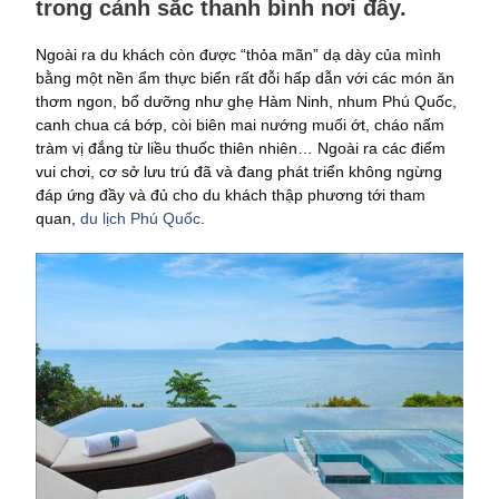
trong cảnh sắc thanh bình nơi đây.
Ngoài ra du khách còn được “thỏa mãn” dạ dày của mình
bằng một nền ẩm thực biển rất đỗi hấp dẫn với các món ăn
thơm ngon, bổ dưỡng như ghẹ Hàm Ninh, nhum Phú Quốc,
canh chua cá bớp, còi biên mai nướng muối ớt, cháo nấm
tràm vị đắng từ liều thuốc thiên nhiên… Ngoài ra các điểm
vui chơi, cơ sở lưu trú đã và đang phát triển không ngừng
đáp ứng đầy và đủ cho du khách thập phương tới tham
quan,
du lịch Phú Quốc
.