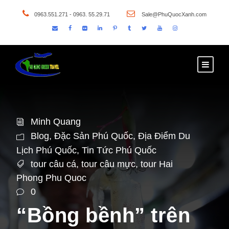
0963.551.271 - 0963. 55.29.71
Sale@PhuQuocXanh.com
Minh Quang
Blog
,
Đặc Sản Phú Quốc
,
Địa Điểm Du
Lịch Phú Quốc
,
Tin Tức Phú Quốc
tour câu cá
,
tour câu mực
,
tour Hai
Phong Phu Quoc
0
“Bồng bềnh” trên