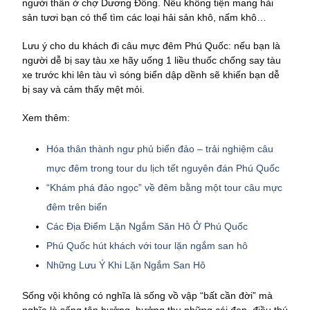
người thân ở chợ Dương Đông. Nếu không tiện mang hải
sản tươi bạn có thể tìm các loại hải sản khô, nấm khô…
Lưu ý cho du khách đi câu mực đêm Phú Quốc: nếu bạn là
người dễ bị say tàu xe hãy uống 1 liều thuốc chống say tàu
xe trước khi lên tàu vì sóng biển dập dềnh sẽ khiến bạn dễ
bị say và cảm thấy mệt mỏi.
Xem thêm:
Hóa thân thành ngư phủ biển đảo – trải nghiệm câu
mực đêm trong tour du lịch tết nguyên đán Phú Quốc
“Khám phá đảo ngọc” về đêm bằng một tour câu mực
đêm trên biển
Các Địa Điểm Lặn Ngắm Săn Hô Ở Phú Quốc
Phú Quốc hút khách với tour lặn ngắm san hô
Những Lưu Ý Khi Lặn Ngắm San Hô
Sống vội không có nghĩa là sống vồ vập “bất cần đời” mà