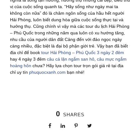
nghĩa là sống tận hưởng, hưởng thụ những cái đẹp, điều thú
vị của cuộc sống quanh ta. “Hãy sống như ngày mai ta
không còn nữa” đó là châm ngôn sống của hầu hết người
Hải Phòng, luôn biết dung hòa giữa cuộc sống thực tại và
hưởng thụ. Cũng chính vì vậy mà các tour du lịch Hải Phòng
– Phú Quốc trong những năm qua luôn có xu hướng tăng,
nhu cầu của người dân đất Cảng đến với đảo ngọc ngày
càng nhiều, đặc biệt là đại bộ phận giới trẻ. Vậy bạn đã biết
địa chỉ để book
tour Hải Phòng – Phú Quốc 3 ngày 2 đêm
hay 4 ngày 3 đêm
câu cá lặn ngắm san hô
,
câu mực ngắm
hoàng hôn
chưa? Hãy lựa chọn tour trọn gói giá rẻ tại địa
chỉ uy tín
phuquocxanh.com
bạn nhé!
0
SHARES