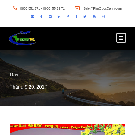
0963.551.271 - 0963. 55.29.71
Sale@PhuQuocXanh.com
Day
Tháng 9 20, 2017