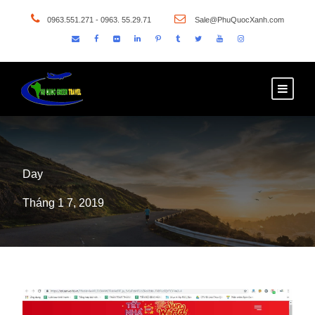
0963.551.271 - 0963. 55.29.71
Sale@PhuQuocXanh.com
Day
Tháng 1 7, 2019