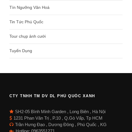
Tín Ngưỡng Văn Hoá
Tin Tức Phú Quốc
Tour chụp ảnh cưới
Tuyển Dụng
CTY TNHH TM DV DL PHÚ QUỐC XANH
SH2-05 Bình Minh Garden , Long Biên , Hà Nội
1231 Phan Văn Trị , P.10 , Q.Gò Vấp, Tp HCM
Trần Hưng Đạo , Dương Đông , Phú Quốc , KG
Hotline: 0963551271