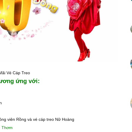
Mãi Vé Cáp Treo
tương ứng với:
n
ng viên Rồng và vé cáp treo Nữ Hoàng
òn Thơm