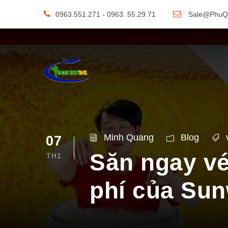
0963.551.271 - 0963. 55.29.71
Sale@PhuQ
Minh Quang
Blog
07
Săn ngay vé
TH1
phí của Sun