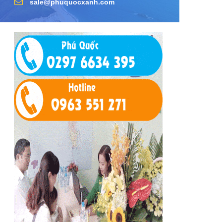
sale@phuquocxanh.com