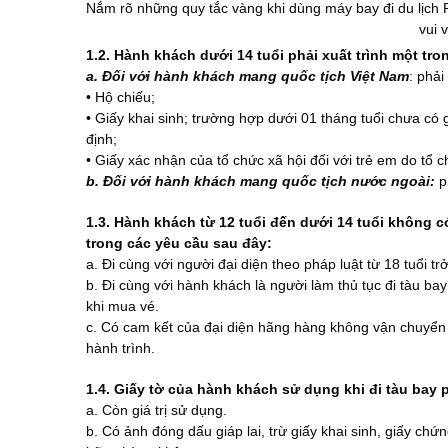
Nắm rõ những quy tắc vàng khi dùng máy bay đi du lịch 
vui 
1.2. Hành khách dưới 14 tuổi phải xuất trình một tron
a. Đối với hành khách mang quốc tịch Việt Nam
: phải
• Hộ chiếu;
• Giấy khai sinh; trường hợp dưới 01 tháng tuổi chưa có 
định;
• Giấy xác nhận của tổ chức xã hội đối với trẻ em do tổ 
b. Đối với hành khách mang quốc tịch nước ngoài:
ph
1.3. Hành khách từ 12 tuổi đến dưới 14 tuổi không 
trong các yêu cầu sau đây:
a. Đi cùng với người đại diện theo pháp luật từ 18 tuổi trở
b. Đi cùng với hành khách là người làm thủ tục đi tàu b
khi mua vé.
c. Có cam kết của đại diện hãng hàng không vận chuyển
hành trình.
1.4. Giấy tờ của hành khách sử dụng khi đi tàu bay 
a. Còn giá trị sử dụng.
b. Có ảnh đóng dấu giáp lai, trừ giấy khai sinh, giấy chứ