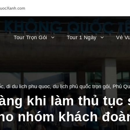
uocXanh.com
Tour Trọn Gói
Tour 1 Ngày
Vé Vu
ốc
,
di du lich phu quoc
,
du lịch phú quốc trọn gói
,
Phú Qu
ng khi làm thủ tục
ho nhóm khách đoà