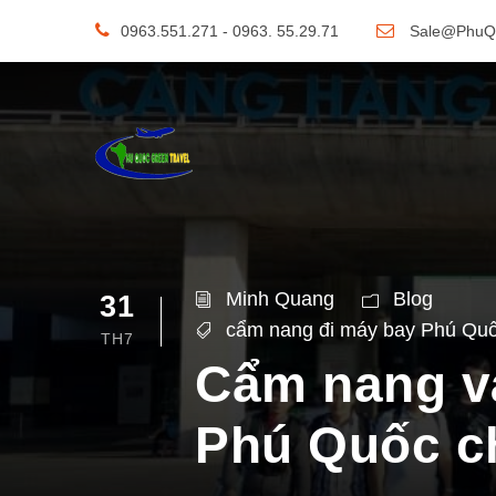
0963.551.271 - 0963. 55.29.71
Sale@PhuQ
Minh Quang
Blog
31
cẩm nang đi máy bay Phú Qu
TH7
Cẩm nang và
Phú Quốc c