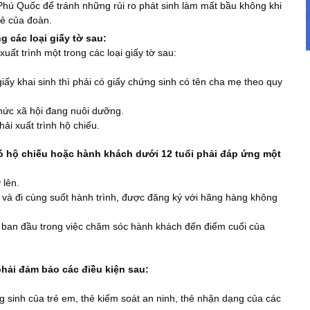
Phú Quốc để tránh những rủi ro phát sinh làm mất bầu không khi
vẻ của đoàn.
g các loại giấy tờ sau:
 xuất trình một trong các loại giấy tờ sau:
giấy khai sinh thì phải có giấy chứng sinh có tên cha mẹ theo quy
chức xã hội đang nuôi dưỡng.
ải xuất trình hộ chiếu.
có hộ chiếu hoặc hành khách dưới 12 tuổi phải đáp ứng một
 lên.
ay và đi cùng suốt hành trình, được đăng ký với hãng hàng không
 ban đầu trong việc chăm sóc hành khách đến điểm cuối của
phải đảm bảo các điều kiện sau:
ng sinh của trẻ em, thẻ kiểm soát an ninh, thẻ nhận dạng của các