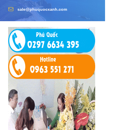
sale@phuquocxanh.com