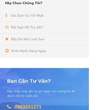
Hãy Chọn Chúng Tôi?
Giá Dịch Vụ Tốt Nhất
Đội Ngũ Hỗ Trợ 24/7
Đầy Đủ Mọi Loại Tour
Khởi Hành Hàng Ngày
Bạn Cần Tư Vấn?
Hãy nhấc máy lên và gọi ngay cho chúng tôi để
được hỗ trợ miễn phí.
0963551271