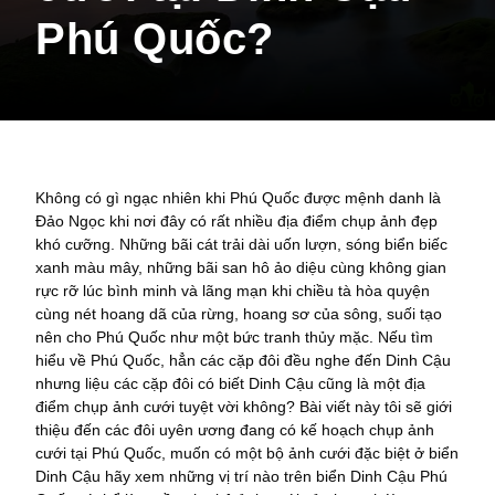
Phú Quốc?
Không có gì ngạc nhiên khi Phú Quốc được mệnh danh là
Đảo Ngọc khi nơi đây có rất nhiều địa điểm chụp ảnh đẹp
khó cưỡng. Những bãi cát trải dài uốn lượn, sóng biển biếc
xanh màu mây, những bãi san hô ảo diệu cùng không gian
rực rỡ lúc bình minh và lãng mạn khi chiều tà hòa quyện
cùng nét hoang dã của rừng, hoang sơ của sông, suối tạo
nên cho Phú Quốc như một bức tranh thủy mặc. Nếu tìm
hiểu về Phú Quốc, hẳn các cặp đôi đều nghe đến Dinh Cậu
nhưng liệu các cặp đôi có biết Dinh Cậu cũng là một địa
điểm chụp ảnh cưới tuyệt vời không? Bài viết này tôi sẽ giới
thiệu đến các đôi uyên ương đang có kế hoạch chụp ảnh
cưới tại Phú Quốc, muốn có một bộ ảnh cưới đặc biệt ở biển
Dinh Cậu hãy xem những vị trí nào trên biển Dinh Cậu Phú