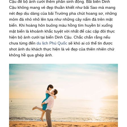
Cậu để bộ ảnh cưới thêm phần sinh động. Bãi biển Dinh
Cậu không mang vẻ đẹp thuần khiết như bãi Sao mà mang
nét đẹp dịu dàng của bãi Trường pha chút hoang sơ, những
mỏm đá nhỏ nhô lên tựa như những cây nấm đá trên mặt
biển. Khi hoàng hôn buông màu hồng tím huyền bí xuống
mặt biển là khoảnh khắc tuyệt vời nhất để các cặp đôi thực
hiện bộ ảnh cưới tại biển Dinh Cậu. Chắc chắn rằng nếu
chưa từng đến
du lịch Phú Quốc
sẽ khó ai có thể tin được
shot ảnh du khách thực hiện là vẻ đẹp của thiên nhiên chứ
không hề qua ghép ảnh.