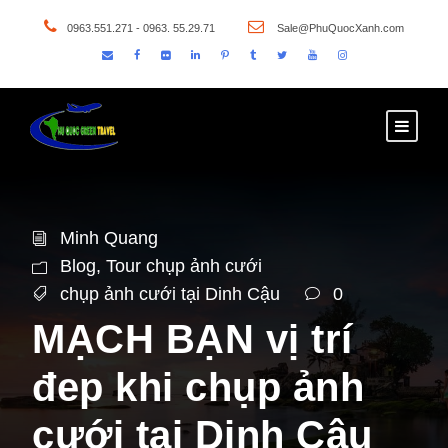
0963.551.271 - 0963. 55.29.71
Sale@PhuQuocXanh.com
Minh Quang
Blog
,
Tour chụp ảnh cưới
chụp ảnh cưới tại Dinh Cậu
0
MẠCH BẠN vị trí
đep khi chụp ảnh
cưới tại Dinh Cậu