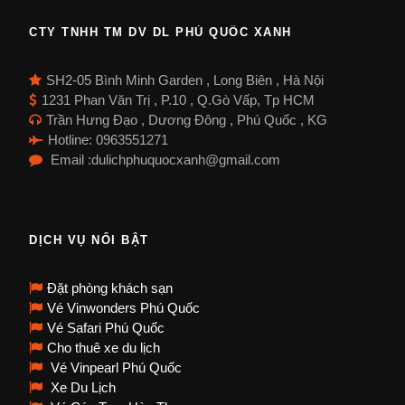
CTY TNHH TM DV DL PHÚ QUỐC XANH
SH2-05 Bình Minh Garden , Long Biên , Hà Nội
1231 Phan Văn Trị , P.10 , Q.Gò Vấp, Tp HCM
Trần Hưng Đạo , Dương Đông , Phú Quốc , KG
Hotline: 0963551271
Email :dulichphuquocxanh@gmail.com
DỊCH VỤ NỔI BẬT
Đặt phòng khách sạn
Vé Vinwonders Phú Quốc
Vé Safari Phú Quốc
Cho thuê xe du lịch
Vé Vinpearl Phú Quốc
Xe Du Lịch