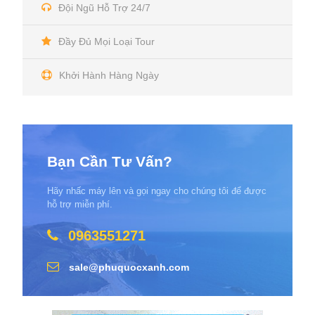
Đội Ngũ Hỗ Trợ 24/7
Đầy Đủ Mọi Loại Tour
Khởi Hành Hàng Ngày
Bạn Cần Tư Vấn?
Hãy nhấc máy lên và gọi ngay cho chúng tôi để được
hỗ trợ miễn phí.
0963551271
sale@phuquocxanh.com