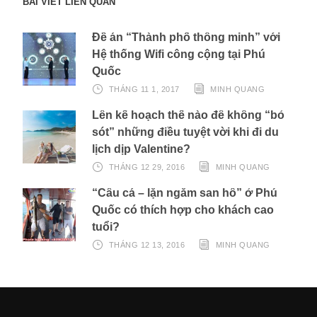
BÀI VIẾT LIÊN QUAN
Đề án “Thành phố thông minh” với
Hệ thống Wifi công cộng tại Phú
Quốc
THÁNG 11 1, 2017
MINH QUANG
Lên kế hoạch thế nào để không “bỏ
sót” những điều tuyệt vời khi đi du
lịch dịp Valentine?
THÁNG 12 29, 2016
MINH QUANG
“Câu cá – lặn ngắm san hô” ở Phú
Quốc có thích hợp cho khách cao
tuổi?
THÁNG 12 13, 2016
MINH QUANG