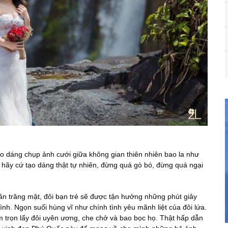
ạo dáng chụp ảnh cưới giữa không gian thiên nhiên bao la như
ất, hãy cứ tạo dáng thật tự nhiên, đừng quá gò bó, đừng quá ngại
n trăng mật, đôi bạn trẻ sẽ được tận hưởng những phút giây
nh. Ngọn suối hùng vĩ như chính tình yêu mãnh liệt của đôi lứa.
 trọn lấy đôi uyên ương, che chở và bao bọc họ. Thật hấp dẫn