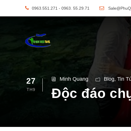
0963.551.271 - 0963. 55.29.71
Sale@PhuQ
Minh Quang
Blog
,
Tin T
27
Độc đáo chụ
TH9