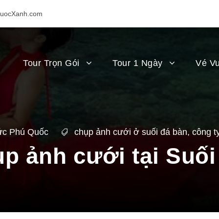
uocXanh.com
Tour Trọn Gói
Tour 1 Ngày
Vé Vu
ức Phú Quốc
chụp ảnh cưới ở suối đá bàn
,
công t
p ảnh cưới tại Suố