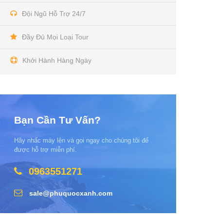
Đội Ngũ Hỗ Trợ 24/7
Đầy Đủ Mọi Loại Tour
Khởi Hành Hàng Ngày
Bạn Cần Tư Vấn?
Hãy nhấc máy lên và gọi ngay cho chúng tôi để
được hỗ trợ miễn phí.
0963551271
sale@phuquocxanh.com