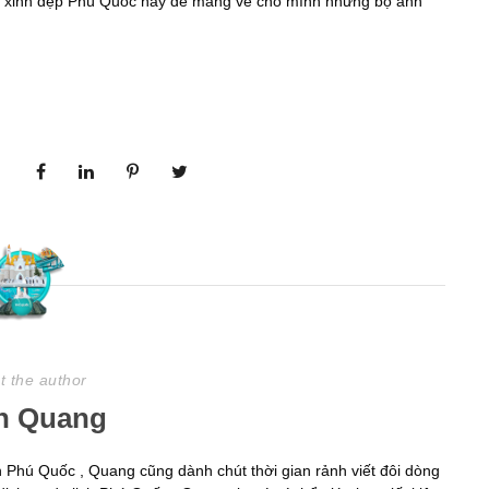
o xinh đẹp Phú Quốc này để mang về cho mình những bộ ảnh
t the author
h Quang
ịch Phú Quốc , Quang cũng dành chút thời gian rảnh viết đôi dòng