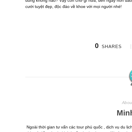
đúng không nào? Vậy còn chờ gì nữa, đến ngay hòn đả
cưới tuyệt đẹp, độc đáo về khoe với mọi người nhé!
0
SHARES
Abou
Min
Ngoài thời gian tư vấn các tour phú quốc , dịch vụ du l